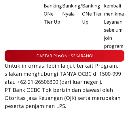
Banking
Banking/
Banking
kembali
ONe
Nyala
ONe Tier
menikmati
Tier Up
Up
Layanan
sebelum
join
program
DAFTAR PlusONe SEKARANG!
Untuk informasi lebih lanjut terkait Program,
silakan menghubungi TANYA OCBC di 1500-999
atau +62-21-26506300 (dari luar negeri).
PT Bank OCBC Tbk berizin dan diawasi oleh
Otoritas Jasa Keuangan (OJK) serta merupakan
peserta penjaminan LPS.
Apply for OCBC Credit Card
Apply for OCBC Credit Card and experience its benefits
Apply Now