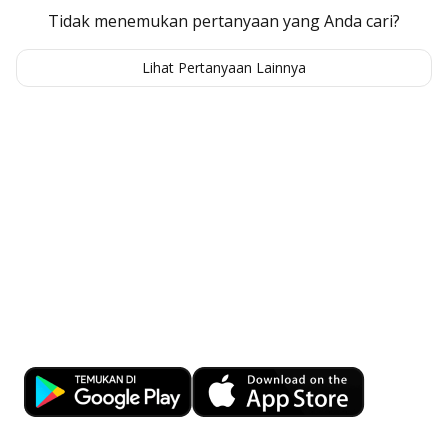
Tidak menemukan pertanyaan yang Anda cari?
Hadiah seru dari Poinseru!
Lihat Pertanyaan Lainnya
Tukar Poinseru dengan beragam hadiah
Selengkapnya
Kemudahan Transaksi Perbankan di
Ujung Jari
Download OCBC mobile sekarang!