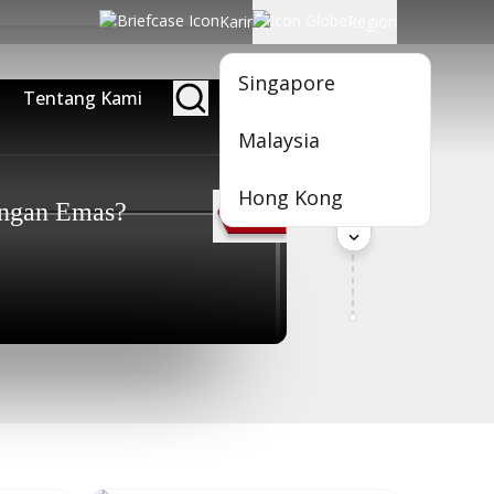
Karir
Region
Singapore
Klik dan seret
Tentang Kami
Jadi Nasabah
untuk memilih
Malaysia
Hong Kong
ngan Emas?
Kartu Sultan Untuk S
Baca