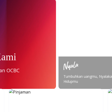
Kami
nan OCBC
Tumbuhkan uangmu, Nyalak
Hidupmu