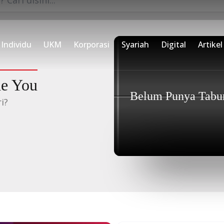
d
antu kamu penuhi semua
Individu
UKM
Korporasi
Syariah
Digital
Artikel
de You
Belum Punya Tabu
i?