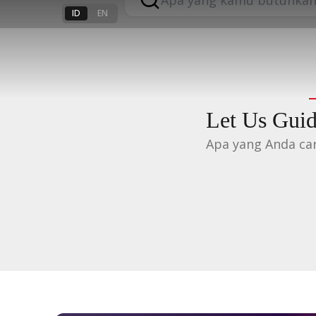
Bisa Terwuju
ID
EN
Solusi perbankan OCBC siap b
aspirasi dalam hidup #TAYTB
Let Us Gui
Apa yang Anda car