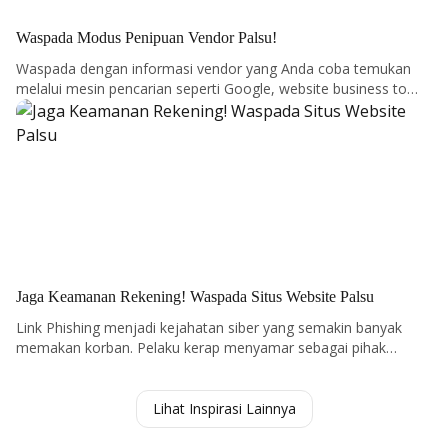
Waspada Modus Penipuan Vendor Palsu!
Waspada dengan informasi vendor yang Anda coba temukan
melalui mesin pencarian seperti Google, website business to
Lebih Lanjut
business (B2B), maupun melalui jejaring media sosial!
Jaga Keamanan Rekening! Waspada Situs Website Palsu
Link Phishing
menjadi kejahatan siber yang semakin banyak
memakan korban. Pelaku kerap menyamar sebagai pihak
Lebih Lanjut
tepercaya seperti Bank, Agen Travel, Vendor, atau Rekan Kerja,
lalu mereka akan mengirim
link
palsu melalui
email chat WA
,
SMS, media sosial, atau telepon.
Lihat Inspirasi Lainnya