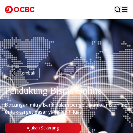
Kembali
Pendukung Bisnis Online
Dukungan mitra Bank dalam pengelolaan bisnis online
untuk target pasar yang lebih luas
Ajukan Sekarang