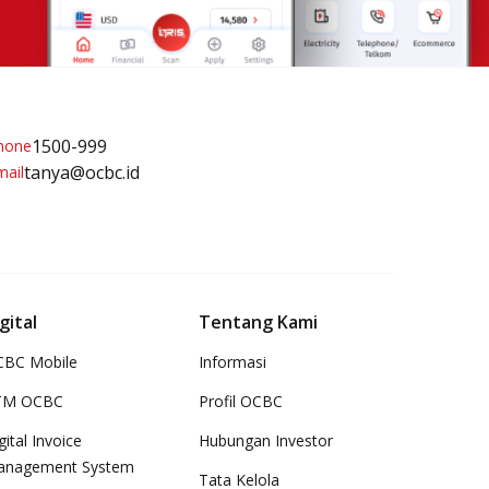
1500-999
tanya@ocbc.id
gital
Tentang Kami
BC Mobile
Informasi
TM OCBC
Profil OCBC
gital Invoice
Hubungan Investor
anagement System
Tata Kelola