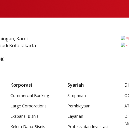
uningan, Karet
udi Kota Jakarta
40
Korporasi
Syariah
Di
Commercial Banking
Simpanan
OC
Large Corporations
Pembiayaan
A
Ekspansi Bisnis
Layanan
Di
M
Kelola Dana Bisnis
Proteksi dan Investasi