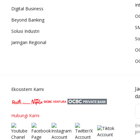
In
Digital Business
OC
Beyond Banking
SM
Solusi Industri
So
Jaringan Regional
O
O
J
Ekosistem Kami
d
Hubungi Kami
Em
pr