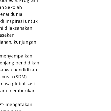
ndonesia. Program
an Sekolah
enai dunia
i inspirasi untuk
i dilaksanakan
rasakan
iahan, kunjungan
en menyampaikan
jenjang pendidikan
 bahwa pendidikan
anusia (SDM)
masa globalisasi
dalam memberikan
P
> mengatakan