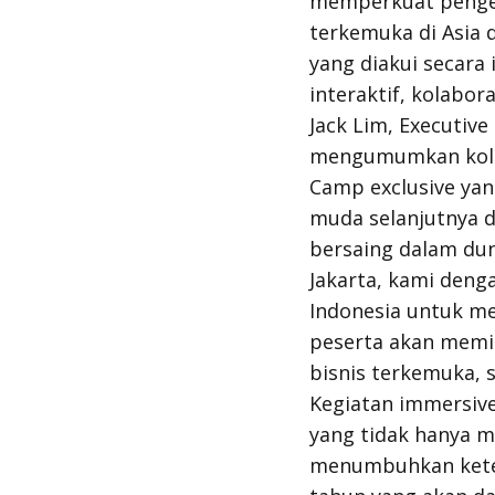
memperkuat pengem
terkemuka di Asia 
yang diakui secara
interaktif, kolabor
Jack Lim, Executi
mengumumkan kola
Camp exclusive ya
muda selanjutnya 
bersaing dalam du
Jakarta, kami den
Indonesia untuk me
peserta akan memi
bisnis terkemuka,
Kegiatan
immersiv
yang tidak hanya m
menumbuhkan ketera