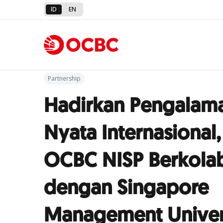
ID
EN
Kembali ke Siaran Pers
Partnership
Hadirkan Pengalama
Nyata Internasional
OCBC NISP Berkolab
dengan Singapore
Management Univer