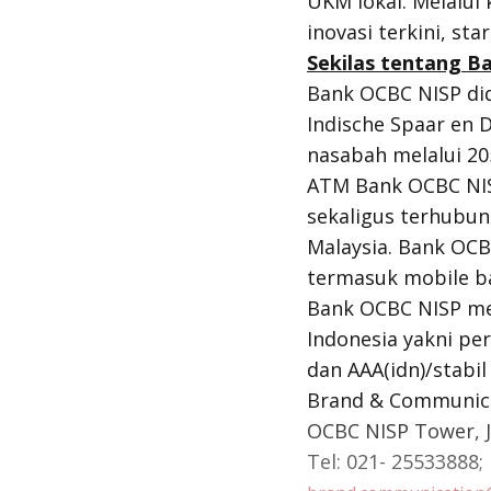
UKM lokal. Melalui 
inovasi terkini, st
Sekilas tentang B
Bank OCBC NISP di
Indische Spaar en 
nasabah melalui 205
ATM Bank OCBC NISP
sekaligus terhubun
Malaysia. Bank OCB
termasuk mobile ba
Bank OCBC NISP mer
Indonesia yakni per
dan AAA(idn)/stabil
Brand & Communica
OCBC NISP Tower, Jl
Tel: 021- 25533888;