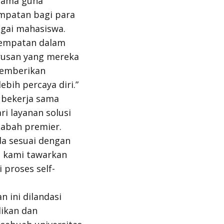
rnama guna
mpatan bagi para
gai mahasiswa.
esempatan dalam
rusan yang mereka
memberikan
bih percaya diri.”
bekerja sama
i layanan solusi
sabah premier.
a sesuai dengan
g kami tawarkan
i proses
self-
 ini dilandasi
ikan dan