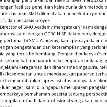
bangan pendidikan dan talenta. SMU merupakan s
dengan fasilitas penelitian kelas dunia dan metode 
 internasional. SMU dikenal akan pendekatan pembe
atif, dan berbasis proyek.
ve Director of SMU Academy mengatakan "Kami deng
borasi kami dengan OCBC NISP dalam penyelengg
ng pertama. Di SMU Academy, kami percaya dalam m
dengan pengetahuan dan keterampilan yang terkini
nia yang terus berkembang. Dengan dibukanya Over
gan senang hati menawarkan kesempatan unik bagi 
njelajahi keragaman dan dinamisme Singapura. Mela
liki kesempatan untuk mendapatkan paparan terhad
 serta menumbuhkan apresiasi atas budaya dan eko
e
luar negeri kami di Singapura merupakan pengala
emperkaya pemahaman peserta tentang perspektif g
mpilan pribadi dan profesional yang akan menjadi