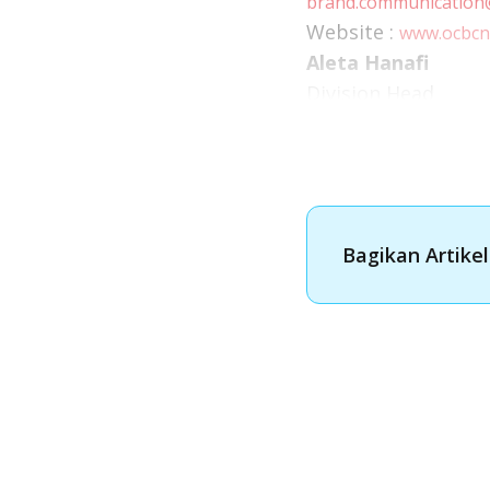
brand.communication
Website :
www.ocbcn
Aleta Hanafi
Division Head
aleta.hanafi@ocbcnisp
Mobile: 62-8119860
Bagikan Artikel