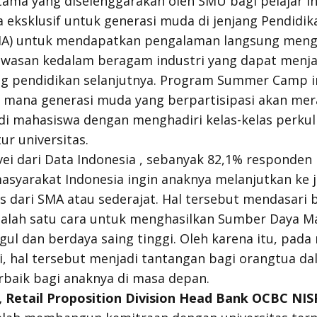
ma yang diselenggarakan oleh SMU bagi pelajar I
a eksklusif untuk generasi muda di jenjang Pendidik
A) untuk mendapatkan pengalaman langsung meng
wasan kedalam beragam industri yang dapat menjad
g pendidikan selanjutnya. Program Summer Camp in
di mana generasi muda yang berpartisipasi akan me
i mahasiswa dengan menghadiri kelas-kelas perkul
ur universitas.
vei dari Data Indonesia , sebanyak 82,1% respond
syarakat Indonesia ingin anaknya melanjutkan ke 
lus dari SMA atau sederajat. Hal tersebut mendasari
salah satu cara untuk menghasilkan Sumber Daya M
ul dan berdaya saing tinggi. Oleh karena itu, pada 
ni, hal tersebut menjadi tantangan bagi orangtua 
rbaik bagi anaknya di masa depan.
n, Retail Proposition Division Head Bank OCBC NIS