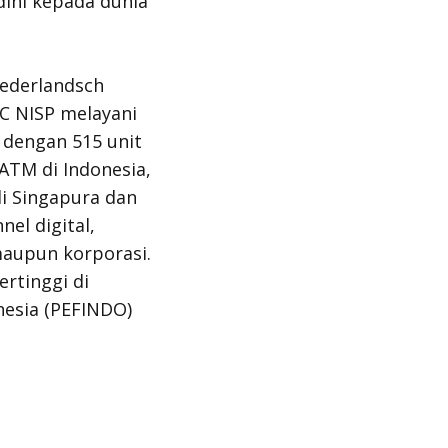
 dini kepada dunia
ederlandsch
BC NISP melayani
i dengan 515 unit
ATM di Indonesia,
i Singapura dan
el digital,
maupun korporasi.
rtinggi di
nesia (PEFINDO)