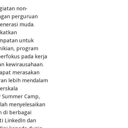
iatan non-
engan perguruan
generasi muda.
gkatkan
empatan untuk
mikian, program
 berfokus pada kerja
dan kewirausahaan.
dapat merasakan
an lebih mendalam
erskala
SP Summer Camp,
elah menyelesaikan
 di berbagai
i LinkedIn dan