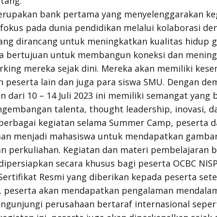
tang.”
rupakan bank pertama yang menyelenggarakan keg
fokus pada dunia pendidikan melalui kolaborasi d
 yang dirancang untuk meningkatkan kualitas hidup 
ga bertujuan untuk membangun koneksi dan menin
ing mereka sejak dini. Mereka akan memiliki kes
n peserta lain dan juga para siswa SMU. Dengan de
n dari 10 – 14 Juli 2023 ini memiliki semangat yang
ngembangan talenta,
thought leadership
, inovasi, 
berbagai kegiatan selama Summer Camp, peserta 
man menjadi mahasiswa untuk mendapatkan gambar
 perkuliahan. Kegiatan dan materi pembelajaran b
 dipersiapkan secara khusus bagi peserta OCBC NI
Sertifikat Resmi yang diberikan kepada peserta set
tu, peserta akan mendapatkan pengalaman mendalam
ngunjungi perusahaan bertaraf internasional sepert