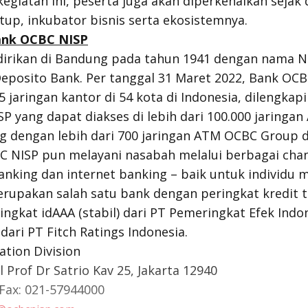
kegiatan ini, peserta juga akan diperkenalkan sejak
artup, inkubator bisnis serta ekosistemnya.
ank OCBC NISP
dirikan di Bandung pada tahun 1941 dengan nama N
Deposito Bank. Per tanggal 31 Maret 2022, Bank OC
 jaringan kantor di 54 kota di Indonesia, dilengkap
 yang dapat diakses di lebih dari 100.000 jaringan 
g dengan lebih dari 700 jaringan ATM OCBC Group d
C NISP pun melayani nasabah melalui berbagai chann
nking dan internet banking – baik untuk individu 
upakan salah satu bank dengan peringkat kredit te
ingkat idAAA (stabil) dari PT Pemeringkat Efek Indo
 dari PT Fitch Ratings Indonesia.
tion Division
 Prof Dr Satrio Kav 25, Jakarta 12940
 Fax: 021-57944000