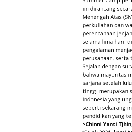
Summer Camp perta
ini dirancang secar
Menengah Atas (SM
perkuliahan dan wa
perencanaan jenjan
selama lima hari, 
pengalaman menjad
perusahaan, serta t
Sejalan dengan sur
bahwa mayoritas ma
sarjana setelah lu
tinggi merupakan 
Indonesia yang ungg
seperti sekarang i
pendidikan yang te
>Chinni Yanti Tjhi