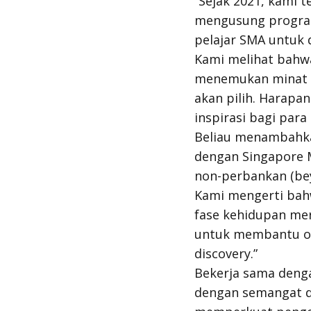
“Sejak 2021, kami
mengusung progr
pelajar SMA untuk
Kami melihat bahw
menemukan minat di
akan pilih. Hara
inspirasi bagi par
Beliau menambahk
dengan
Singapore 
non-perbankan (
be
Kami mengerti bah
fase kehidupan me
untuk membantu or
discovery
.”
Bekerja sama denga
dengan semangat d