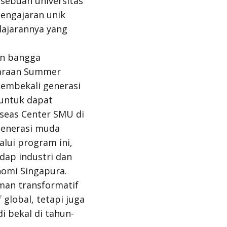
ebuah universitas
pengajaran unik
lajarannya yang
an bangga
araan Summer
embekali generasi
 untuk dapat
seas Center SMU di
generasi muda
lui program ini,
ap industri dan
nomi Singapura.
man transformatif
lobal, tetapi juga
 bekal di tahun-