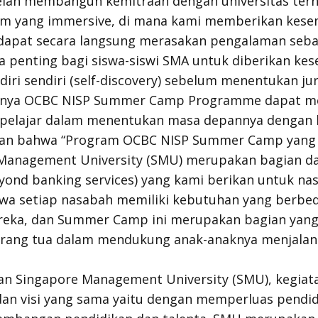
 telah membangun kemitraan dengan universitas te
am yang
immersive
, di mana kami memberikan kese
 dapat secara langsung merasakan pengalaman seba
a penting bagi siswa-siswi SMA untuk diberikan k
ri sendiri (
self-discovery
) sebelum menentukan ju
pannya OCBC NISP Summer Camp Programme dapat 
a pelajar dalam menentukan masa depannya dengan le
an bahwa “Program OCBC NISP Summer Camp yang 
Management University
(SMU) merupakan bagian dar
yond banking services
) yang kami berikan untuk na
wa setiap nasabah memiliki kebutuhan yang berbed
reka, dan
Summer Camp
ini merupakan bagian yan
ang tua dalam mendukung anak-anaknya menjalan
n Singapore Management University (SMU), kegiatan
an visi yang sama yaitu dengan memperluas pendid