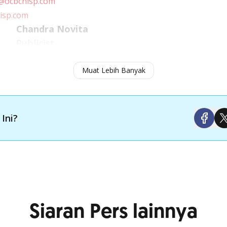
@ocbcnisp.com
isp.com
Chandra Novita
Publicist
,
.com
chandra.novita@ocbcnisp.com
Muat Lebih Banyak
068
Mobile: 62-8111071069
 Ini?
Siaran Pers lainnya