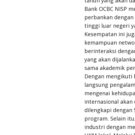
tahun yang akan da
Bank OCBC NISP me
perbankan dengan 
tinggi luar negeri
Kesempatan ini ju
kemampuan network
berinteraksi denga
yang akan dijalanka
sama akademik pe
Dengan mengikuti 
langsung pengala
mengenai kehidupan
internasional akan
dilengkapi dengan 
program. Selain i
industri dengan me