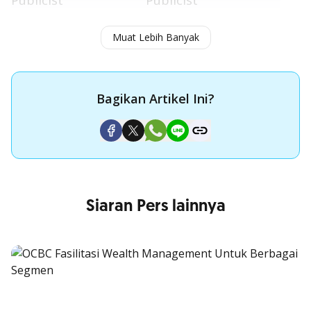
Publicist
Publicist
nadya.maharani@ocbc.id
novi.henriatika@ocbc.id
Muat Lebih Banyak
Mobile: 62-8118725945
Mobile: 62-8119812329
Bagikan Artikel Ini?
Siaran Pers lainnya