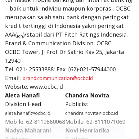
– baik untuk individu maupun korporasi. OCBC
merupakan salah satu bank dengan peringkat
kredit tertinggi di Indonesia yakni peringkat
AAA(
)/stabil dari PT Fitch Ratings Indonesia.
idn
Brand & Communication Division, OCBC
OCBC Tower, Jl Prof Dr Satrio Kav 25, Jakarta
12940
Tel: 021- 25533888; Fax: (62)-021-57944000
Email:
brand.communication@ocbc.id
Website: www.ocbc.id
Aleta Hanafi
Chandra Novita
Division Head
Publicist
,
aleta.hanafi@ocbc.id
chandra.novita@ocbc.id
Mobile: 62-8119860068
Mobile: 62-8111071069
Nadya Maharani
Novi Henriatika