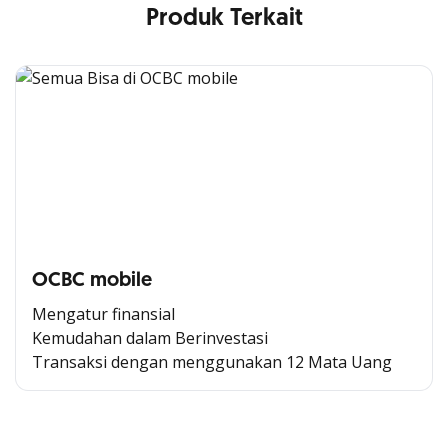
Produk Terkait
OCBC mobile
Mengatur finansial
Kemudahan dalam Berinvestasi
Transaksi dengan menggunakan 12 Mata Uang
Cross Selling Banner Global
Min. size 1204x240px. Less than that, there is a possibility
that your image will be blurry or stretched