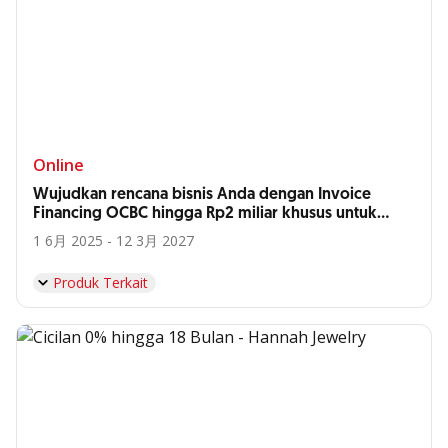
Online
Wujudkan rencana bisnis Anda dengan Invoice
Financing OCBC hingga Rp2 miliar khusus untuk
Anda, Supplier Hyatt Bali*
1 6月 2025 - 12 3月 2027
Produk Terkait