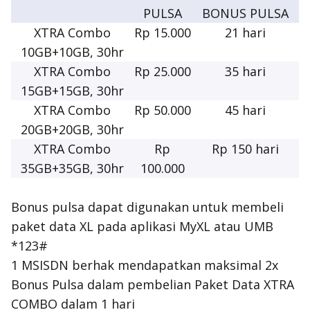
PULSA
BONUS PULSA
XTRA Combo
Rp 15.000
21 hari
10GB+10GB, 30hr
XTRA Combo
Rp 25.000
35 hari
15GB+15GB, 30hr
XTRA Combo
Rp 50.000
45 hari
20GB+20GB, 30hr
XTRA Combo
Rp
Rp 150 hari
35GB+35GB, 30hr
100.000
Bonus pulsa dapat digunakan untuk membeli
paket data XL pada aplikasi MyXL atau UMB
*123#
1 MSISDN berhak mendapatkan maksimal 2x
Bonus Pulsa dalam pembelian Paket Data XTRA
COMBO dalam 1 hari