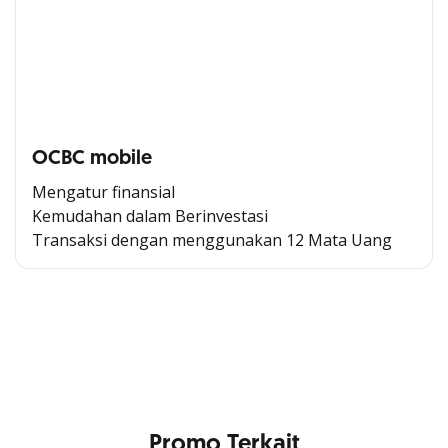
OCBC mobile
Mengatur finansial
Kemudahan dalam Berinvestasi
Transaksi dengan menggunakan 12 Mata Uang
Cross Selling Banner Global
Min. size 1204x240px. Less than that, there is a possibility
that your image will be blurry or stretched
Promo Terkait