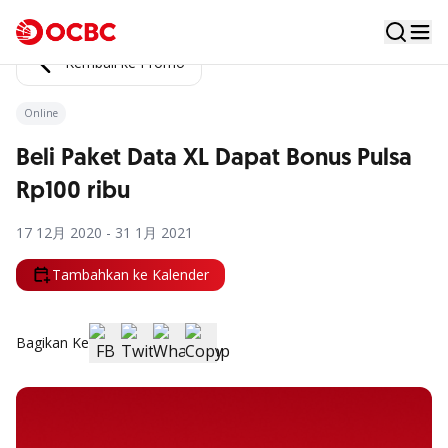
Kembali ke Promo
Online
Beli Paket Data XL Dapat Bonus Pulsa
Rp100 ribu
17 12月 2020 - 31 1月 2021
Tambahkan ke Kalender
Bagikan Ke