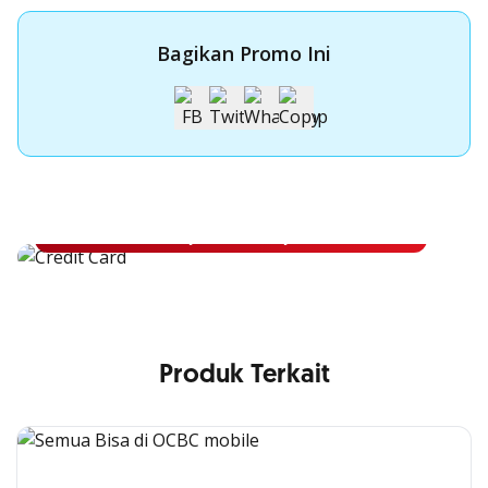
Bagikan Promo Ini
Apply Kartu Kredit OCBC NISP
Apply Kartu Kredit OCBC NISP dan rasakan manfaatnya
Pelajari Lebih Lanjut
Produk Terkait