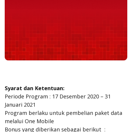
Syarat dan Ketentuan:
Periode Program : 17 Desember 2020 – 31
Januari 2021
Program berlaku untuk pembelian paket data
melalui One Mobile
Bonus yang diberikan sebagai berikut :