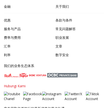
金融
关于我们
优惠
条款与条件
服务与产品
常见问题解答
费率与费用
职业发展
汇率
文章
利率
数字安全
我们的业务生态体系
Hubungi Kami