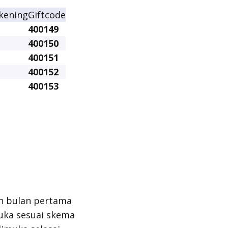
kening
Giftcode
400149
400150
400151
400152
400153
n bulan pertama
uka sesuai skema