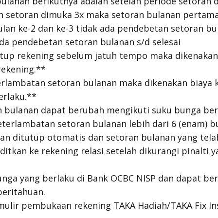
ulanan berikutnya adalah setelah periode setoran d
n setoran dimuka 3x maka setoran bulanan pertama
ulan ke-2 dan ke-3 tidak ada pendebetan setoran bul
ada pendebetan setoran bulanan s/d selesai
tup rekening sebelum jatuh tempo maka dikenakan 
rekening.**
terlambatan setoran bulanan maka dikenakan biaya
erlaku.**
n bulanan dapat berubah mengikuti suku bunga ber
eterlambatan setoran bulanan lebih dari 6 (enam) 
n ditutup otomatis dan setoran bulanan yang tela
itkan ke rekening relasi setelah dikurangi pinalti y
unga yang berlaku di Bank OCBC NISP dan dapat be
eritahuan.
rmulir pembukaan rekening TAKA Hadiah/TAKA Fix I