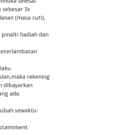
imuka selesai.
 sebesar 3x
anan (masa cuti),
pinalti hadiah dan
 keterlambatan
laku.
bulan,maka rekening
h dibayarkan
ang ada.
rubah sewaktu-
nstalmment