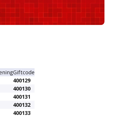
ening
Giftcode
400129
400130
400131
400132
400133