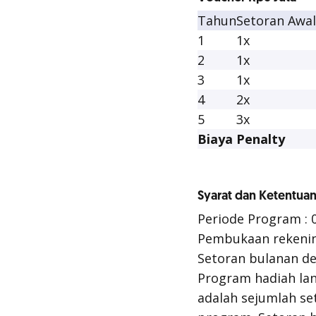
Tahun
Setoran Awal
1
1x
2
1x
3
1x
4
2x
5
3x
Biaya Penalty
Syarat dan Ketentua
Periode Program : 0
Pembukaan rekenin
Setoran bulanan d
Program hadiah la
adalah sejumlah se