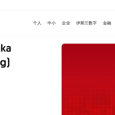
个人
中小
企业
伊斯兰数字
金融
uka
g)