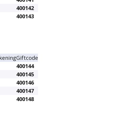
400142
400143
kening
Giftcode
400144
400145
400146
400147
400148