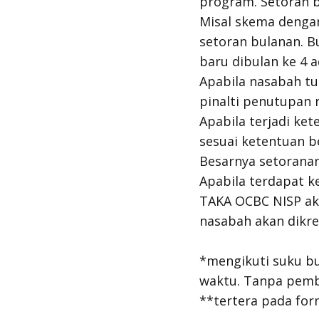
program. Setoran b
Misal skema denga
setoran bulanan. B
baru dibulan ke 4 
Apabila nasabah tu
pinalti penutupan 
Apabila terjadi ke
sesuai ketentuan b
Besarnya setorana
Apabila terdapat k
TAKA OCBC NISP aka
nasabah akan dikred
*mengikuti suku b
waktu. Tanpa pemb
**tertera pada fo