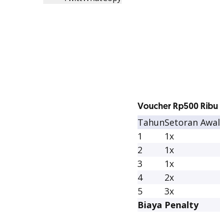
Voucher Rp500 Ribu
Tahun
Setoran Awal
1
1x
2
1x
3
1x
4
2x
5
3x
Biaya Penalty