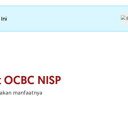
Ini
it OCBC NISP
sakan manfaatnya