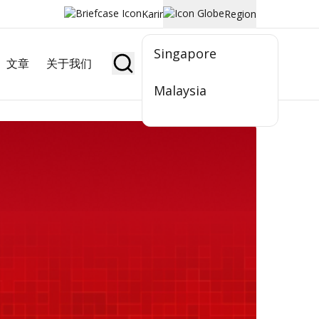
Karir
Region
Singapore
文章
关于我们
Jadi Nasabah
Malaysia