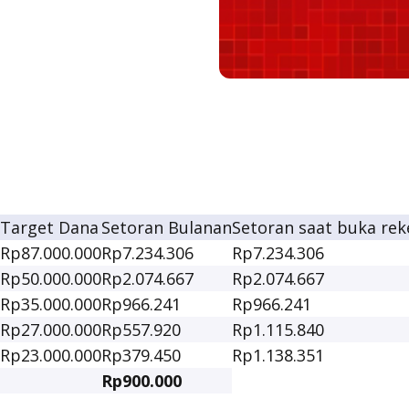
Target Dana
Setoran Bulanan
Setoran saat buka rek
Rp87.000.000
Rp7.234.306
Rp7.234.306
Rp50.000.000
Rp2.074.667
Rp2.074.667
Rp35.000.000
Rp966.241
Rp966.241
Rp27.000.000
Rp557.920
Rp1.115.840
Rp23.000.000
Rp379.450
Rp1.138.351
Rp900.000