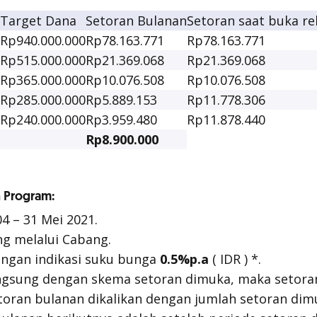
Target Dana
Setoran Bulanan
Setoran saat buka re
Rp940.000.000
Rp78.163.771
Rp78.163.771
Rp515.000.000
Rp21.369.068
Rp21.369.068
Rp365.000.000
Rp10.076.508
Rp10.076.508
Rp285.000.000
Rp5.889.153
Rp11.778.306
Rp240.000.000
Rp3.959.480
Rp11.878.440
Rp8.900.000
n Program:
4 – 31 Mei 2021.
g melalui Cabang.
engan indikasi suku bunga
0.5%p.a
( IDR ) *.
ngsung dengan skema setoran dimuka, maka setora
toran bulanan dikalikan dengan jumlah setoran dim