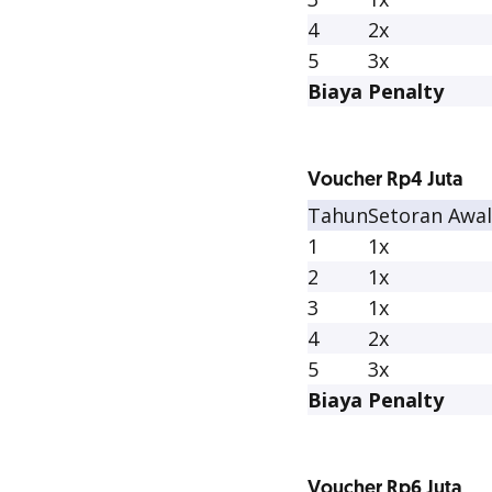
4
2x
5
3x
Biaya Penalty
Voucher Rp4 Juta
Tahun
Setoran Awal
1
1x
2
1x
3
1x
4
2x
5
3x
Biaya Penalty
Voucher Rp6 Juta