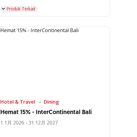
Produk Terkait
Hotel & Travel
Dining
Hemat 15% - InterContinental Bali
1 1月 2026 - 31 12月 2027