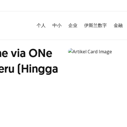
个人
中小
企业
伊斯兰数字
金融
ne via ONe
eru (Hingga