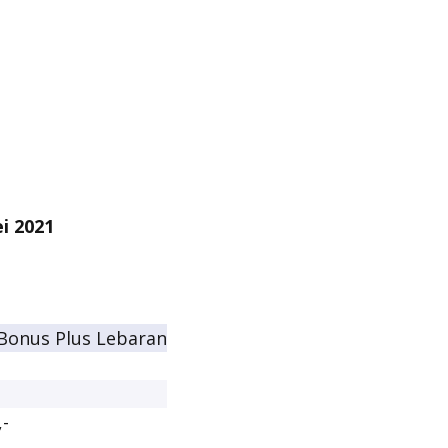
i 2021
 Bonus Plus Lebaran
,-