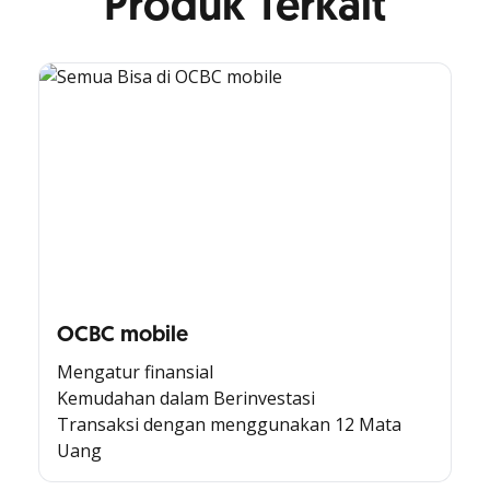
Produk Terkait
OCBC mobile
Mengatur finansial
Kemudahan dalam Berinvestasi
Transaksi dengan menggunakan 12 Mata
Uang