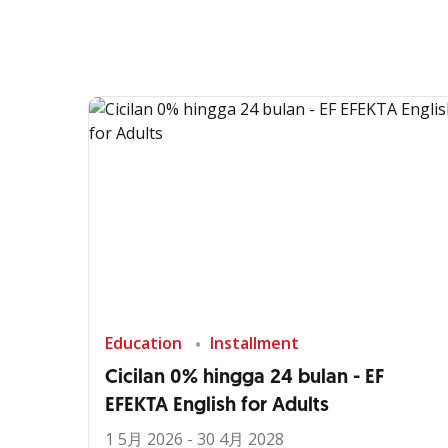
Education
Installment
Cicilan 0% hingga 24 bulan - EF
EFEKTA English for Adults
1 5月 2026 - 30 4月 2028