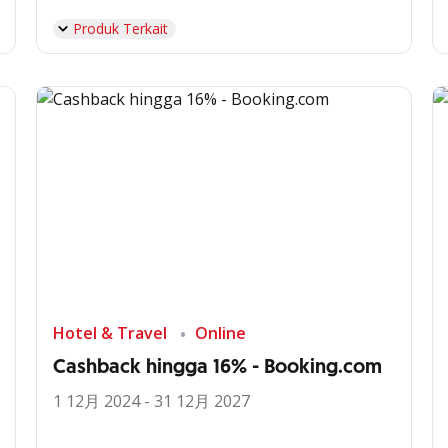
Produk Terkait
Hotel & Travel
Online
Cashback hingga 16% - Booking.com
1 12月 2024 - 31 12月 2027