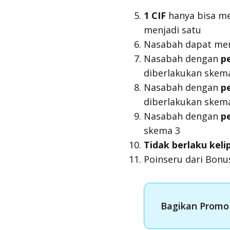
1 CIF
hanya bisa m
menjadi satu
Nasabah dapat me
Nasabah dengan
p
diberlakukan skem
Nasabah dengan
p
diberlakukan skem
Nasabah dengan
p
skema 3
Tidak berlaku keli
Poinseru dari Bonu
Bagikan Promo 