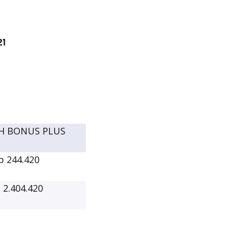
21
AH BONUS PLUS
p 244.420
 2.404.420