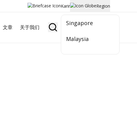
Karir
Region
Singapore
文章
关于我们
Jadi Nasabah
Malaysia