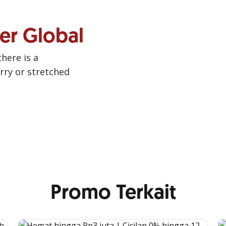
ner Global
there is a
urry or stretched
Promo Terkait