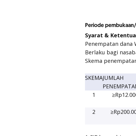
Periode pembukaan/ 
Syarat & Ketentua
Penempatan dana 
Berlaku bagi nasab
Skema penempatan 
SKEMA
JUMLAH
PENEMPATA
1
≥Rp12.00
2
≥Rp200.00