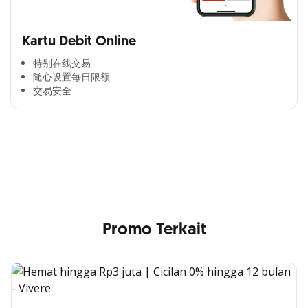
Kartu Debit Online
特别在线交易​
随心设置每日限额​
交易安全​
Cross Selling Banner Global
Min. size 1204x240px. Less than that, there is a possibility
that your image will be blurry or stretched
Promo Terkait