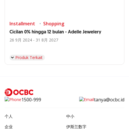
Installment
Shopping
Cicilan 0% hingga 12 bulan - Adelle Jewelery
26 9月 2024 - 31 8月 2027
Produk Terkait
1500-999
tanya@ocbc.id
个人
中小
企业
伊斯兰数字