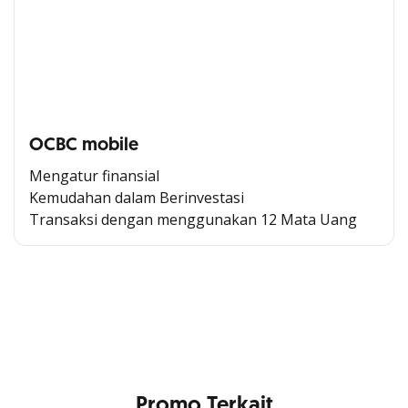
OCBC mobile
Mengatur finansial
Kemudahan dalam Berinvestasi
Transaksi dengan menggunakan 12 Mata Uang
Cross Selling Banner Global
Min. size 1204x240px. Less than that, there is a possibility
that your image will be blurry or stretched
Promo Terkait