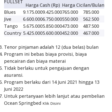
FULLSET
Harga Cash (Rp)
Harga Cicilan/Bulan
Blues
9.175.000
9.425.000
765.000
785.000
Jive
6.600.000
6.750.000
550.000
562.500
Tango
5.675.000
5.850.000
473.000
487.500
Country
5.425.000
5.600.000
452.000
467.000
Tenor pinjaman adalah 12 (dua belas) bulan
Program ini bebas biaya provisi, biaya
pencairan dan biaya materai
Tidak berlaku untuk pengajuan dengan
asuransi.
Program berlaku dari 14 Juni 2021 hingga 13
Juni 2022
Untuk pertanyaan lebih lanjut atau pembelian
Ocean Springbed
Klik Disini