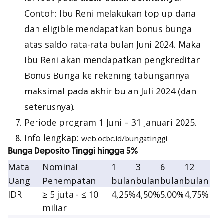
Contoh: Ibu Reni melakukan top up dana
dan
eligible
mendapatkan bonus bunga
atas saldo rata-rata bulan Juni 2024. Maka
Ibu Reni akan mendapatkan pengkreditan
Bonus Bunga ke rekening tabungannya
maksimal pada akhir bulan Juli 2024 (dan
seterusnya).
Periode program 1 Juni – 31 Januari 2025.
Info lengkap:
web.ocbc.id/bungatinggi
Bunga Deposito Tinggi hingga 5%
Mata
Nominal
1
3
6
12
Uang
Penempatan
bulan
bulan
bulan
bulan
IDR
≥ 5 juta - ≤ 10
4,25%
4,50%
5.00%
4,75%
miliar