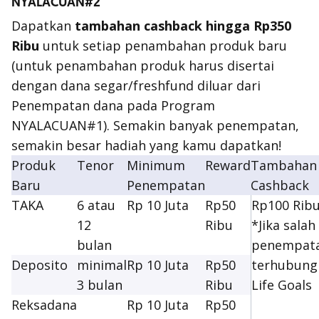
NYALACUAN#2
Dapatkan
tambahan
cashback
hingga Rp350
Ribu
untuk setiap penambahan produk baru
(untuk penambahan produk harus disertai
dengan dana segar/freshfund diluar dari
Penempatan dana pada Program
NYALACUAN#1). Semakin banyak penempatan,
semakin besar hadiah yang kamu dapatkan!
Produk
Tenor
Minimum
Reward
Tambahan
Baru
Penempatan
Cashback
TAKA
6 atau
Rp 10 Juta
Rp50
Rp100 Rib
12
Ribu
*Jika salah
bulan
penempat
Deposito
minimal
Rp 10 Juta
Rp50
terhubung
3 bulan
Ribu
Life Goals
Reksadana
Rp 10 Juta
Rp50