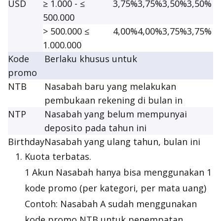
USD
≥ 1.000 - ≤
3,75%
3,75%
3,50%
3,50%
500.000
> 500.000 ≤
4,00%
4,00%
3,75%
3,75%
1.000.000
Kode
Berlaku khusus untuk
promo
NTB
Nasabah baru yang melakukan
pembukaan rekening di bulan in
NTP
Nasabah yang belum mempunyai
deposito pada tahun ini
Birthday
Nasabah yang ulang tahun, bulan ini
Kuota terbatas.
1 Akun Nasabah hanya bisa menggunakan 1
kode promo (per kategori, per mata uang)
Contoh: Nasabah A sudah menggunakan
kode promo NTB untuk penempatan