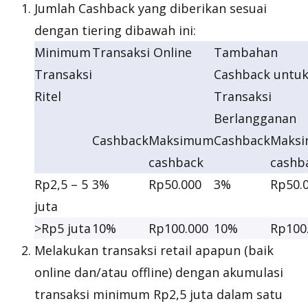
Jumlah Cashback yang diberikan sesuai
dengan tiering dibawah ini:
Minimum
Transaksi Online
Tambahan
Transaksi
Cashback untu
Ritel
Transaksi
Berlangganan
Cashback
Maksimum
Cashback
Maks
cashback
cashb
Rp2,5 – 5
3%
Rp50.000
3%
Rp50.
juta
>Rp5 juta
10%
Rp100.000
10%
Rp100
Melakukan transaksi retail apapun (baik
online dan/atau offline) dengan akumulasi
transaksi minimum Rp2,5 juta dalam satu