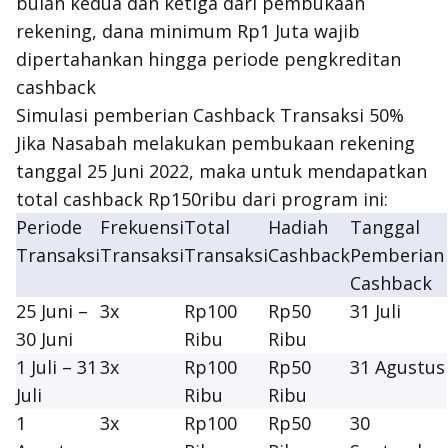
bulan kedua dan ketiga dari pembukaan
rekening, dana minimum Rp1 Juta wajib
dipertahankan hingga periode pengkreditan
cashback
Simulasi pemberian Cashback Transaksi 50%
Jika Nasabah melakukan pembukaan rekening
tanggal 25 Juni 2022, maka untuk mendapatkan
total cashback Rp150ribu dari program ini:
Periode
Frekuensi
Total
Hadiah
Tanggal
Transaksi
Transaksi
Transaksi
Cashback
Pemberian
Cashback
25 Juni –
3x
Rp100
Rp50
31 Juli
30 Juni
Ribu
Ribu
1 Juli – 31
3x
Rp100
Rp50
31 Agustus
Juli
Ribu
Ribu
1
3x
Rp100
Rp50
30