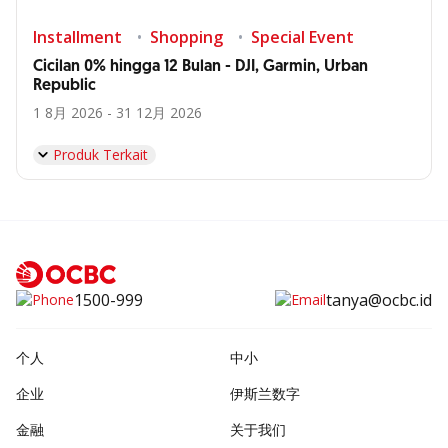
Installment
Shopping
Special Event
Cicilan 0% hingga 12 Bulan - DJI, Garmin, Urban
Republic
1 8月 2026 - 31 12月 2026
Produk Terkait
1500-999
tanya@ocbc.id
个人
中小
企业
伊斯兰数字
金融
关于我们