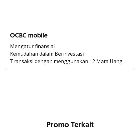
OCBC mobile
Mengatur finansial
Kemudahan dalam Berinvestasi
Transaksi dengan menggunakan 12 Mata Uang
Cross Selling Banner Global
Min. size 1204x240px. Less than that, there is a possibility
that your image will be blurry or stretched
Promo Terkait