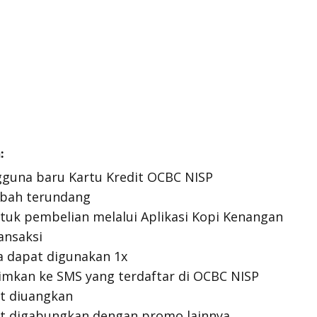
:
gguna baru Kartu Kredit OCBC NISP
abah terundang
tuk pembelian melalui Aplikasi Kopi Kenangan
ansaksi
a dapat digunakan 1x
rimkan ke SMS yang terdaftar di OCBC NISP
at diuangkan
at digabungkan dengan promo lainnya