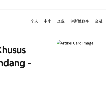
个人
中小
企业
伊斯兰数字
金融
Khusus
ndang -