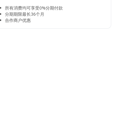
所有消费均可享受0%分期付款​
分期期限最长36个月​
合作商户优惠​