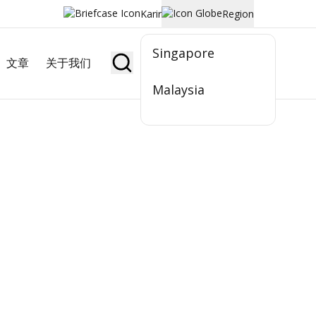
Karir
Region
Singapore
文章
关于我们
Jadi Nasabah
Malaysia