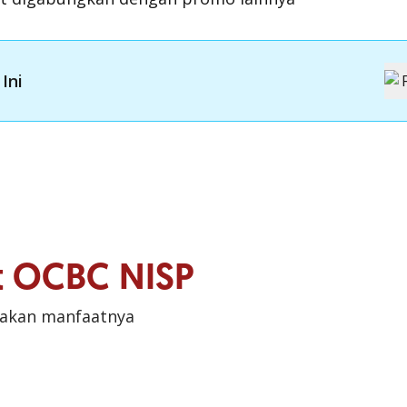
Ini
it OCBC NISP
sakan manfaatnya