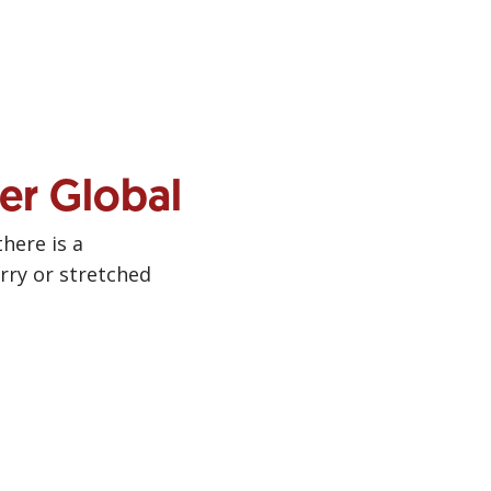
ner Global
there is a
urry or stretched