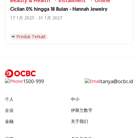
Beauty & Health
Installment
Online
Cicilan 0% hingga 18 Bulan - Hannah Jewelry
17 1月 2025 - 31 1月 2027
Produk Terkait
1500-999
tanya@ocbc.id
个人
中小
企业
伊斯兰数字
金融
关于我们