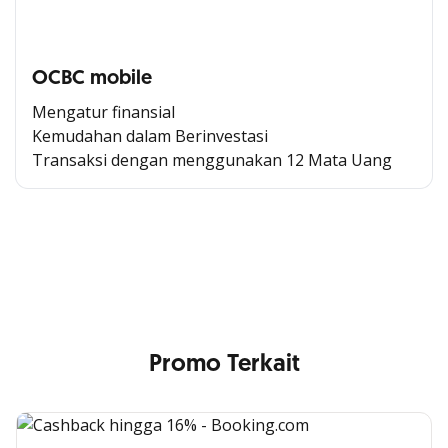
OCBC mobile
Mengatur finansial
Kemudahan dalam Berinvestasi
Transaksi dengan menggunakan 12 Mata Uang
Cross Selling Banner Global
Min. size 1204x240px. Less than that, there is a possibility
that your image will be blurry or stretched
Promo Terkait