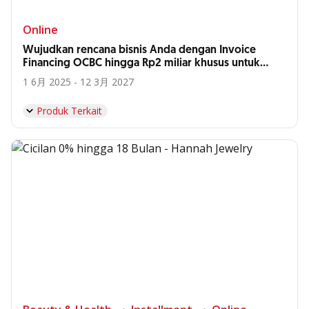
Online
Wujudkan rencana bisnis Anda dengan Invoice
Financing OCBC hingga Rp2 miliar khusus untuk
Anda, Supplier Hyatt Bali*
1 6月 2025 - 12 3月 2027
Produk Terkait