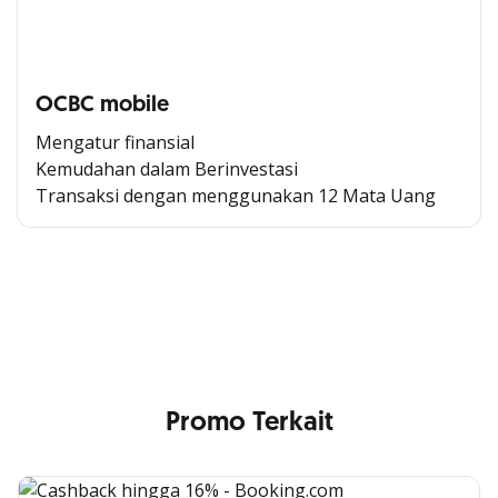
OCBC mobile
Mengatur finansial
Kemudahan dalam Berinvestasi
Transaksi dengan menggunakan 12 Mata Uang
Cross Selling Banner Global
Min. size 1204x240px. Less than that, there is a possibility
that your image will be blurry or stretched
Promo Terkait