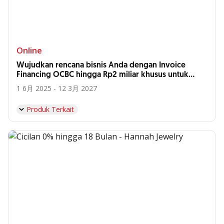
Online
Wujudkan rencana bisnis Anda dengan Invoice
Financing OCBC hingga Rp2 miliar khusus untuk
Anda, Supplier Hyatt Bali*
1 6月 2025 - 12 3月 2027
Produk Terkait