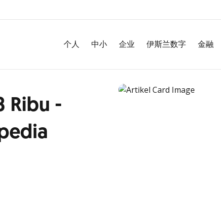
个人
中小
企业
伊斯兰数字
金融
 Ribu -
opedia