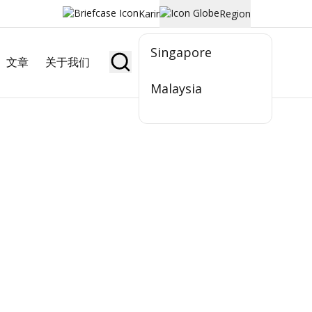
Karir
Region
Singapore
文章
关于我们
Jadi Nasabah
Malaysia