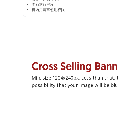
奖励旅行里程​
机场贵宾室使用权限​
Cross Selling Ban
Min. size 1204x240px. Less than that, 
possibility that your image will be bl