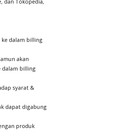
e, dan Tokopedia,
 ke dalam billing
 namun akan
 dalam billing
adap syarat &
dak dapat digabung
dengan produk