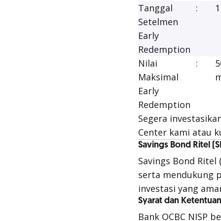
Tanggal
:
1
Setelmen
Early
Redemption
Nilai
:
5
Maksimal
m
Early
Redemption
Segera investasikan
Center kami atau k
Savings Bond Ritel (
Savings Bond Ritel
serta mendukung p
investasi yang am
Syarat dan Ketentua
Bank OCBC NISP be