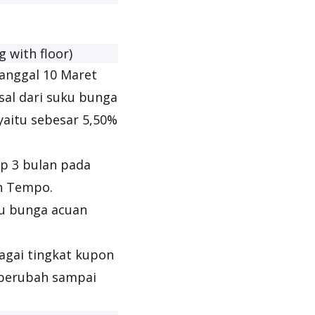
g with floor
)
anggal 10 Maret
asal dari suku bunga
yaitu sebesar 5,50%
ap 3 bulan pada
h Tempo.
ku bunga acuan
agai tingkat kupon
k berubah sampai