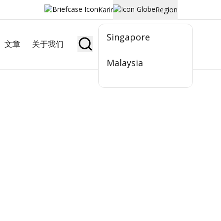
Karir
Region
Singapore
文章
关于我们
Jadi Nasabah
Malaysia