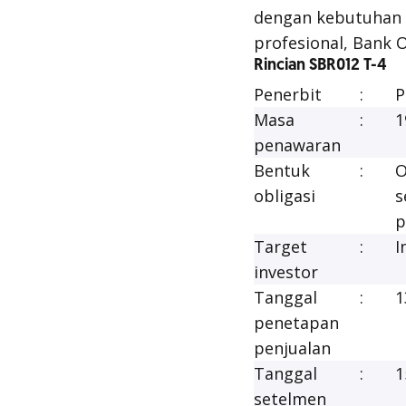
dengan kebutuhan 
profesional, Bank 
Rincian SBR012 T-4
Penerbit
:
P
Masa
:
1
penawaran
Bentuk
:
O
obligasi
s
p
Target
:
I
investor
Tanggal
:
1
penetapan
penjualan
Tanggal
:
1
setelmen