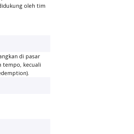
didukung oleh tim
angkan di pasar
h tempo, kecuali
Redemption
).