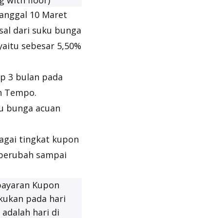
g with floor
)
anggal 10 Maret
asal dari suku bunga
yaitu sebesar 5,50%
ap 3 bulan pada
h Tempo.
ku bunga acuan
agai tingkat kupon
k berubah sampai
bayaran Kupon
kukan pada hari
adalah hari di