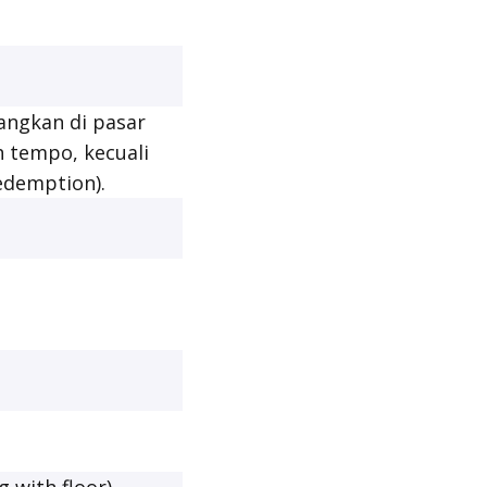
angkan di pasar
h tempo, kecuali
Redemption
).