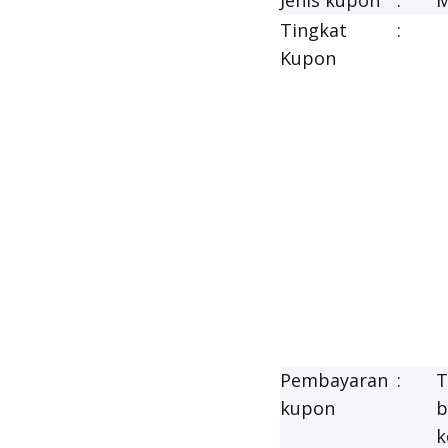
Jenis kupon
:
M
Tingkat
:
Kupon
Pembayaran
:
T
kupon
b
k