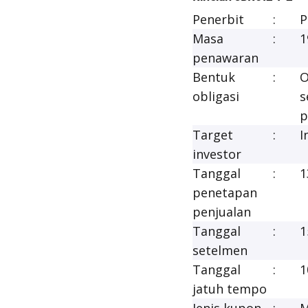
Penerbit
:
P
Masa
:
1
penawaran
Bentuk
:
O
obligasi
s
p
Target
:
I
investor
Tanggal
:
1
penetapan
penjualan
Tanggal
:
1
setelmen
Tanggal
:
1
jatuh tempo