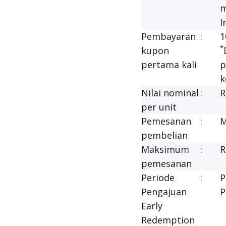
m
I
Pembayaran
:
1
*
kupon
pertama kali
p
k
Nilai nominal
:
R
per unit
Pemesanan
:
M
pembelian
Maksimum
:
R
pemesanan
Periode
:
P
Pengajuan
P
Early
Redemption