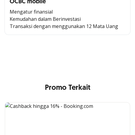
OCBC mobile
Mengatur finansial
Kemudahan dalam Berinvestasi
Transaksi dengan menggunakan 12 Mata Uang
Cross Selling Banner Global
Min. size 1204x240px. Less than that, there is a possibility
that your image will be blurry or stretched
Promo Terkait