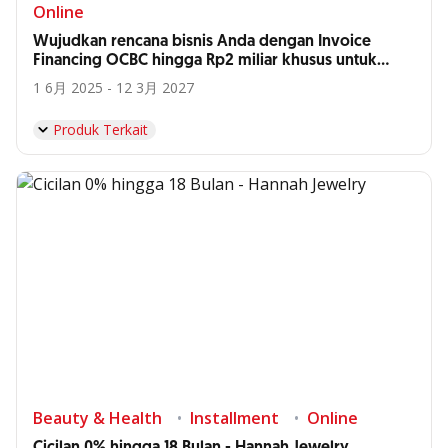
Online
Wujudkan rencana bisnis Anda dengan Invoice
Financing OCBC hingga Rp2 miliar khusus untuk
Anda, Supplier Hyatt Bali*
1 6月 2025 - 12 3月 2027
Produk Terkait
Beauty & Health
Installment
Online
Cicilan 0% hingga 18 Bulan - Hannah Jewelry