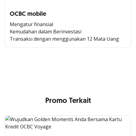
OCBC mobile
Mengatur finansial
Kemudahan dalam Berinvestasi
Transaksi dengan menggunakan 12 Mata Uang
Cross Selling Banner Global
Min. size 1204x240px. Less than that, there is a possibility
that your image will be blurry or stretched
Promo Terkait