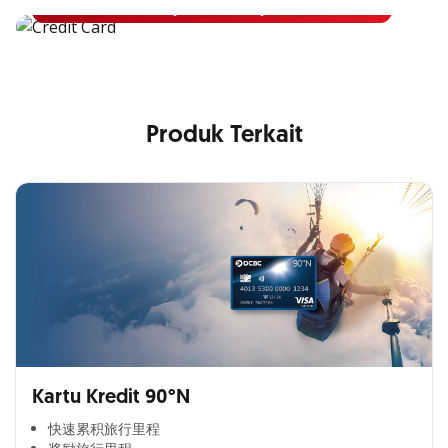
Pelajari Lebih Lanjut
Produk Terkait
Kartu Kredit 90°N
快速累积旅行里程​