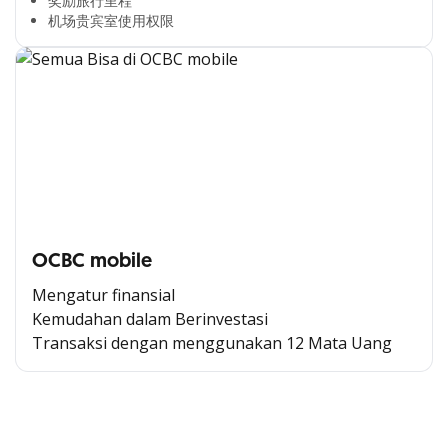
奖励旅行里程​
机场贵宾室使用权限​
OCBC mobile
Mengatur finansial
Kemudahan dalam Berinvestasi
Transaksi dengan menggunakan 12 Mata Uang
Cross Selling Banner Global
Min. size 1204x240px. Less than that, there is a possibility
that your image will be blurry or stretched