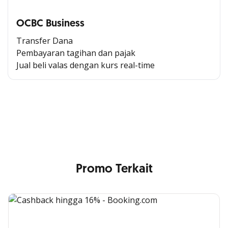
OCBC Business
Transfer Dana
Pembayaran tagihan dan pajak
Jual beli valas dengan kurs
real-time
Cross Selling Banner Global
Min. size 1204x240px. Less than that, there is a possibility
that your image will be blurry or stretched
Promo Terkait