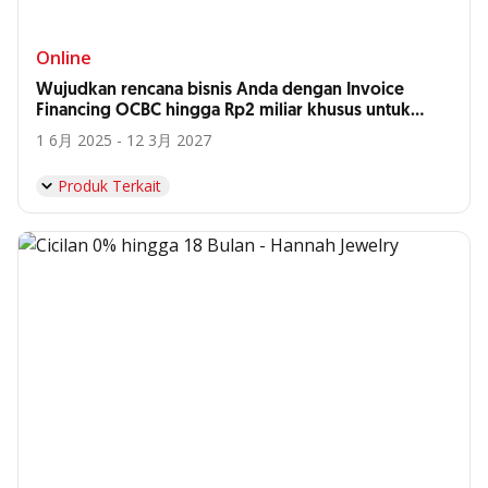
Online
Wujudkan rencana bisnis Anda dengan Invoice
Financing OCBC hingga Rp2 miliar khusus untuk
Anda, Supplier Hyatt Bali*
1 6月 2025 - 12 3月 2027
Produk Terkait