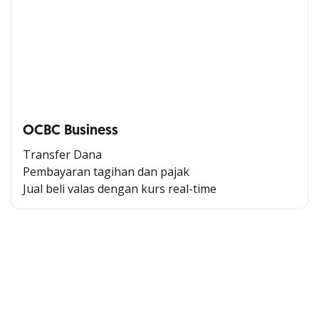
OCBC Business
Transfer Dana
Pembayaran tagihan dan pajak
Jual beli valas dengan kurs
real-time
Cross Selling Banner Global
Min. size 1204x240px. Less than that, there is a possibility
that your image will be blurry or stretched