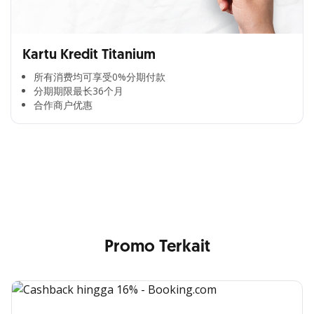
Kartu Kredit Titanium
所有消费均可享受0%分期付款​
分期期限最长36个月​
合作商户优惠​
Cross Selling Banner Global
Min. size 1204x240px. Less than that, there is a possibility
that your image will be blurry or stretched
Promo Terkait