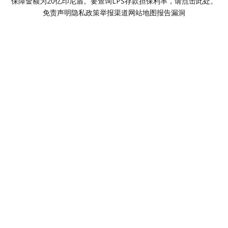
保障金额为20亿印尼盾。要查询LPS存款担保利率，请点击此处。
免责声明
隐私政策
举报渠道
网站地图
报告漏洞