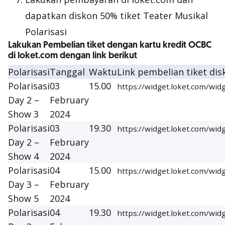
dapatkan diskon 50% tiket Teater Musikal
Polarisasi
Lakukan Pembelian tiket dengan kartu kredit OCBC
di loket.com dengan link berikut
Polarisasi
Tanggal
Waktu
Link pembelian tiket di
Polarisasi
03
15.00
https://widget.loket.com/wi
Day 2 –
February
Show 3
2024
Polarisasi
03
19.30
https://widget.loket.com/w
Day 2 –
February
Show 4
2024
Polarisasi
04
15.00
https://widget.loket.com/wi
Day 3 –
February
Show 5
2024
Polarisasi
04
19.30
https://widget.loket.com/wid