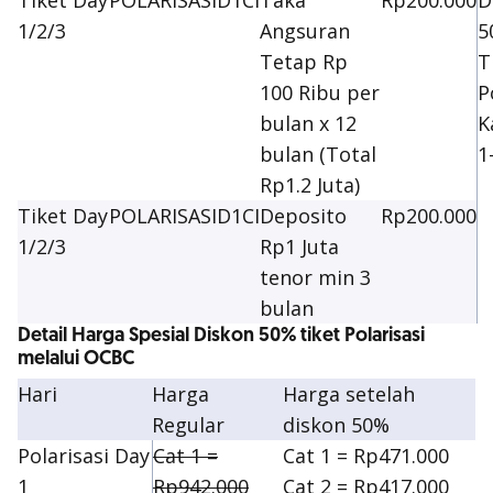
Tiket Day
POLARISASID1CI
Taka
Rp200.000
D
1/2/3
Angsuran
5
Tetap Rp
T
100 Ribu per
P
bulan x 12
K
bulan (Total
1
Rp1.2 Juta)
Tiket Day
POLARISASID1CI
Deposito
Rp200.000
1/2/3
Rp1 Juta
tenor min 3
bulan
Detail Harga Spesial Diskon 50% tiket Polarisasi
melalui OCBC
Hari
Harga
Harga setelah
Regular
diskon 50%
Polarisasi Day
Cat 1 =
Cat 1 = Rp471.000
1
Rp942.000
Cat 2 = Rp417.000