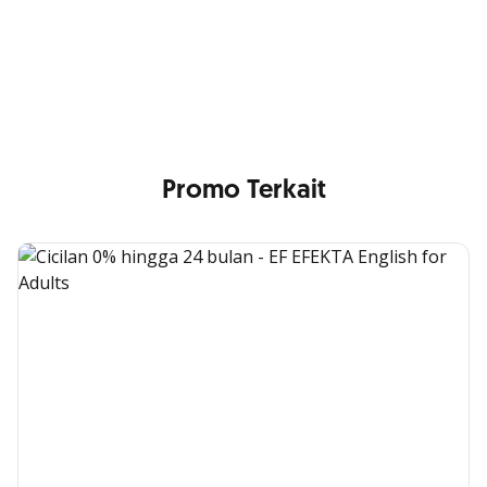
Cross Selling Banner Global
Min. size 1204x240px. Less than that, there is a possibility
that your image will be blurry or stretched
Promo Terkait