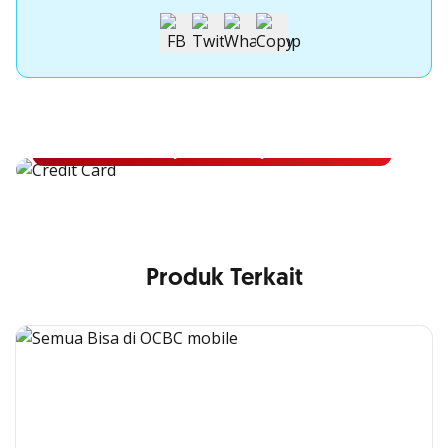
Apply Kartu Kredit OCBC NISP
Apply Kartu Kredit OCBC NISP dan rasakan manfaatnya
Pelajari Lebih Lanjut
Produk Terkait