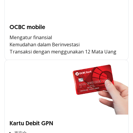
OCBC mobile
Mengatur finansial
Kemudahan dalam Berinvestasi
Transaksi dengan menggunakan 12 Mata Uang
Kartu Debit GPN
更安全​