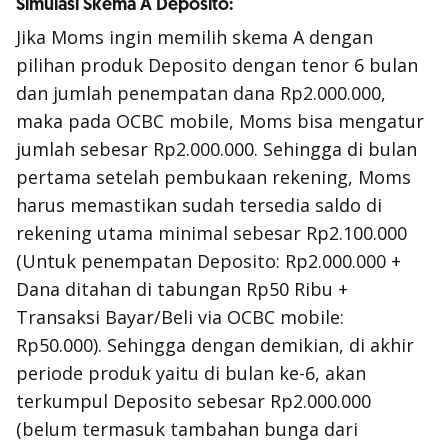
Simulasi Skema A Deposito:
Jika Moms ingin memilih skema A dengan
pilihan produk Deposito dengan tenor 6 bulan
dan jumlah penempatan dana Rp2.000.000,
maka pada OCBC mobile, Moms bisa mengatur
jumlah sebesar Rp2.000.000. Sehingga di bulan
pertama setelah pembukaan rekening, Moms
harus memastikan sudah tersedia saldo di
rekening utama minimal sebesar Rp2.100.000
(Untuk penempatan Deposito: Rp2.000.000 +
Dana ditahan di tabungan Rp50 Ribu +
Transaksi Bayar/Beli via OCBC mobile:
Rp50.000). Sehingga dengan demikian, di akhir
periode produk yaitu di bulan ke-6, akan
terkumpul Deposito sebesar Rp2.000.000
(belum termasuk tambahan bunga dari