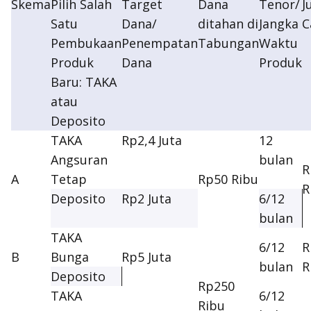
Skema
Pilih Salah
Target
Dana
Tenor/
J
Satu
Dana/
ditahan di
Jangka
C
Pembukaan
Penempatan
Tabungan
Waktu
Produk
Dana
Produk
Baru: TAKA
atau
Deposito
TAKA
Rp2,4 Juta
12
Angsuran
bulan
R
A
Tetap
Rp50 Ribu
R
Deposito
Rp2 Juta
6/12
bulan
TAKA
6/12
R
B
Bunga
Rp5 Juta
bulan
R
Deposito
Rp250
TAKA
6/12
Ribu