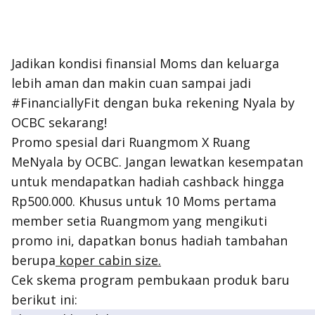
Jadikan kondisi finansial Moms dan keluarga
lebih aman dan makin cuan sampai jadi
#FinanciallyFit dengan buka rekening Nyala by
OCBC sekarang!
Promo spesial dari Ruangmom X Ruang
MeNyala by OCBC. Jangan lewatkan kesempatan
untuk mendapatkan hadiah
cashback
hingga
Rp500.000. Khusus untuk 10 Moms pertama
member setia Ruangmom yang mengikuti
promo ini, dapatkan bonus hadiah tambahan
berupa
koper cabin size.
Cek skema program pembukaan produk baru
berikut ini: