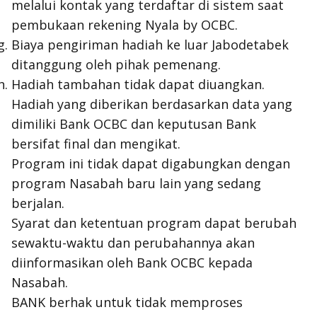
melalui kontak yang terdaftar di sistem saat
pembukaan rekening Nyala by OCBC.
Biaya pengiriman hadiah ke luar Jabodetabek
ditanggung oleh pihak pemenang.
Hadiah tambahan tidak dapat diuangkan.
Hadiah yang diberikan berdasarkan data yang
dimiliki Bank OCBC dan keputusan Bank
bersifat final dan mengikat.
Program ini tidak dapat digabungkan dengan
program Nasabah baru lain yang sedang
berjalan.
Syarat dan ketentuan program dapat berubah
sewaktu-waktu dan perubahannya akan
diinformasikan oleh Bank OCBC kepada
Nasabah.
BANK berhak untuk tidak memproses