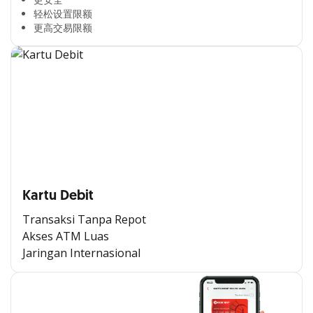
轻松设置限额​
更高交易限额​
Kartu Debit
Transaksi Tanpa Repot
Akses ATM Luas
Jaringan Internasional