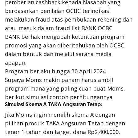
pemberian
cashback
kepada Nasabah yang
berdasarkan penilaian OCBC terindikasi
melakukan
fraud
atas pembukaan rekening dan
atau masuk dalam
fraud list
BANK OCBC.
BANK berhak mengubah ketentuan program
promosi yang akan diberitahukan oleh OCBC
dalam bentuk dan melalui sarana media
apapun.
Program berlaku hingga 30 April 2024.
Supaya Moms makin paham harus ambil
program mana yang paling cuan buat Moms,
berikut simulasi contoh perhitungannya:
Simulasi Skema A TAKA Angsuran Tetap:
Jika Moms ingin memilih skema A dengan
pilihan produk TAKA Angsuran Tetap dengan
tenor 1 tahun dan target dana Rp2.400.000,