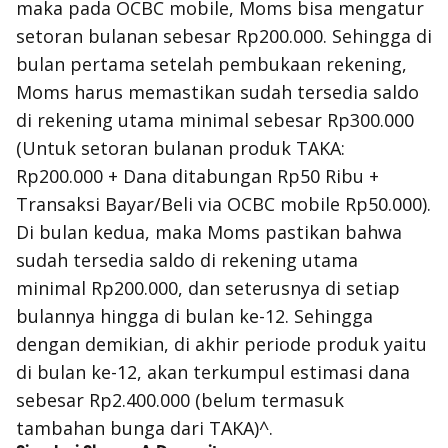
maka pada OCBC mobile, Moms bisa mengatur
setoran bulanan sebesar Rp200.000. Sehingga di
bulan pertama setelah pembukaan rekening,
Moms harus memastikan sudah tersedia saldo
di rekening utama minimal sebesar Rp300.000
(Untuk setoran bulanan produk TAKA:
Rp200.000 + Dana ditabungan Rp50 Ribu +
Transaksi Bayar/Beli via OCBC mobile Rp50.000).
Di bulan kedua, maka Moms pastikan bahwa
sudah tersedia saldo di rekening utama
minimal Rp200.000, dan seterusnya di setiap
bulannya hingga di bulan ke-12. Sehingga
dengan demikian, di akhir periode produk yaitu
di bulan ke-12, akan terkumpul estimasi dana
sebesar Rp2.400.000 (belum termasuk
tambahan bunga dari TAKA)^.