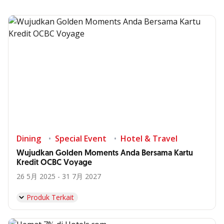
Dining
Special Event
Hotel & Travel
Wujudkan Golden Moments Anda Bersama Kartu
Kredit OCBC Voyage
26 5月 2025 - 31 7月 2027
Produk Terkait