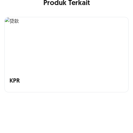
Produk Terkait
KPR
Cross Selling Banner Global
Min. size 1204x240px. Less than that, there is a possibility
that your image will be blurry or stretched