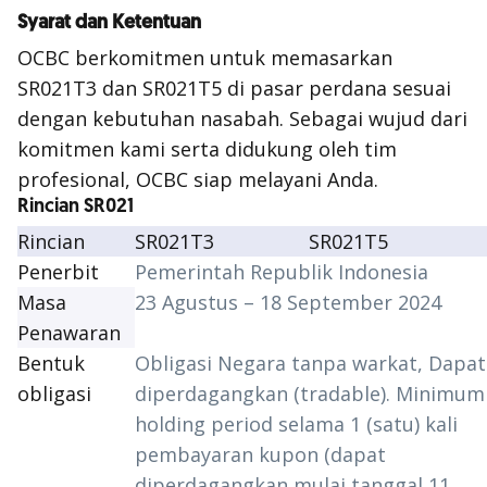
Syarat dan Ketentuan
OCBC berkomitmen untuk memasarkan
SR021T3 dan SR021T5 di pasar perdana sesuai
dengan kebutuhan nasabah. Sebagai wujud dari
komitmen kami serta didukung oleh tim
profesional, OCBC siap melayani Anda.
Rincian SR021
Rincian
SR021T3
SR021T5
Penerbit
Pemerintah Republik Indonesia
Masa
23 Agustus – 18 September 2024
Penawaran
Bentuk
Obligasi Negara tanpa warkat, Dapat
obligasi
diperdagangkan (
tradable
).
Minimum
holding period
selama 1 (satu) kali
pembayaran kupon (dapat
diperdagangkan mulai tanggal 11