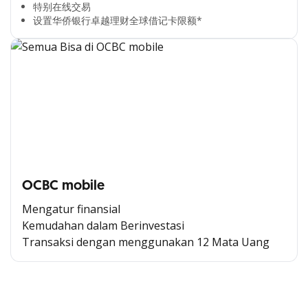
特别在线交易​
设置华侨银行卓越理财全球借记卡限额*​
OCBC mobile
Mengatur finansial
Kemudahan dalam Berinvestasi
Transaksi dengan menggunakan 12 Mata Uang
Cross Selling Banner Global
Min. size 1204x240px. Less than that, there is a possibility
that your image will be blurry or stretched