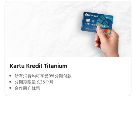
Kartu Kredit Titanium
所有消费均可享受0%分期付款​
分期期限最长36个月​
合作商户优惠​
Cross Selling Banner Global
Min. size 1204x240px. Less than that, there is a possibility
that your image will be blurry or stretched