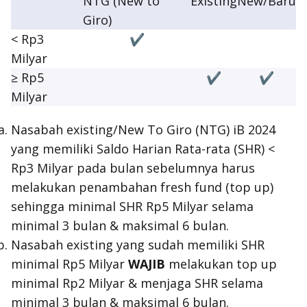
NTG (
New to
Existing
New
/Baru
Giro
)
< Rp3
✔
Milyar
≥ Rp5
✔
✔
Milyar
Nasabah
existing
/New To Giro (NTG) iB 2024
yang memiliki Saldo Harian Rata-rata (SHR) <
Rp3 Milyar pada bulan sebelumnya harus
melakukan penambahan
fresh fund (top up)
sehingga minimal SHR Rp5 Milyar selama
minimal 3 bulan & maksimal 6 bulan.
Nasabah
existing
yang sudah memiliki SHR
minimal Rp5 Milyar
WAJIB
melakukan
top up
minimal Rp2 Milyar & menjaga SHR selama
minimal 3 bulan & maksimal 6 bulan.