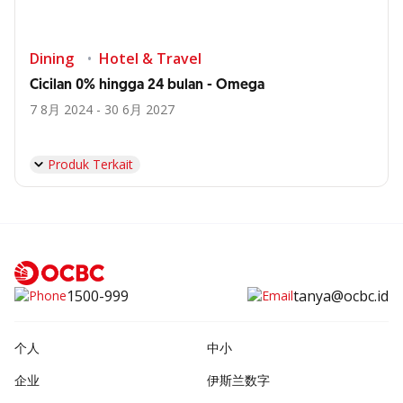
Dining
Hotel & Travel
Cicilan 0% hingga 24 bulan - Omega
7 8月 2024 - 30 6月 2027
Produk Terkait
1500-999
tanya@ocbc.id
个人
中小
企业
伊斯兰数字