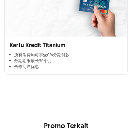
Kartu Kredit Titanium
所有消费均可享受0%分期付款​
分期期限最长36个月​
合作商户优惠​
Cross Selling Banner Global
Min. size 1204x240px. Less than that, there is a possibility
that your image will be blurry or stretched
Promo Terkait