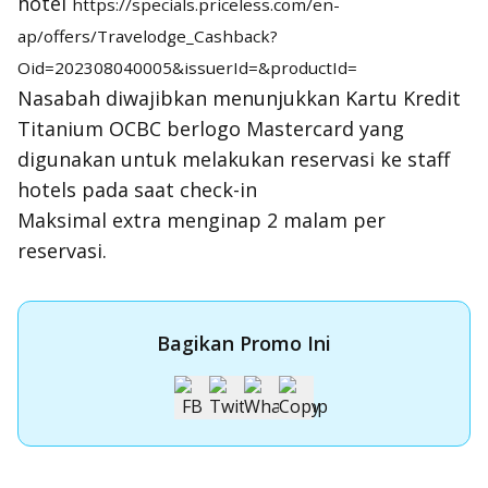
hotel
https://specials.priceless.com/en-
ap/offers/Travelodge_Cashback?
Oid=202308040005&issuerId=&productId=
Nasabah diwajibkan menunjukkan Kartu Kredit
Titanium OCBC berlogo Mastercard yang
digunakan untuk melakukan reservasi ke staff
hotels pada saat check-in
Maksimal extra menginap 2 malam per
reservasi.
Bagikan Promo Ini
Apply Kartu Kredit OCBC NISP
Apply Kartu Kredit OCBC NISP dan rasakan manfaatnya