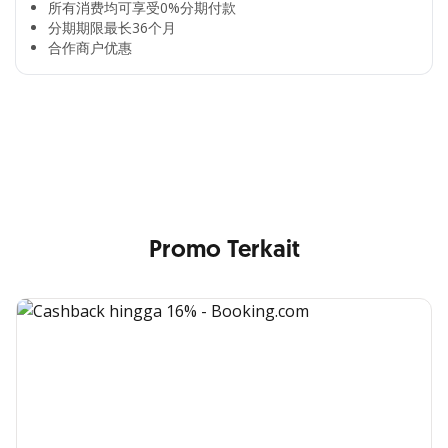
所有消费均可享受0%分期付款​
分期期限最长36个月​
合作商户优惠​
Cross Selling Banner Global
Min. size 1204x240px. Less than that, there is a possibility
that your image will be blurry or stretched
Promo Terkait