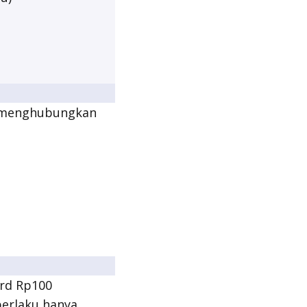
l menghubungkan
rd Rp100
berlaku hanya