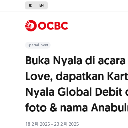
ID
EN
Kembali ke Promo
Special Event
Buka Nyala di acara
Love, dapatkan Kar
Nyala Global Debit
foto & nama Anabu
18 2月 2025 - 23 2月 2025