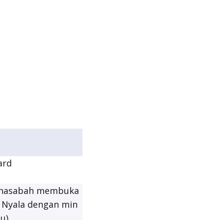
ard
a nasabah membuka
 Nyala dengan min
u)