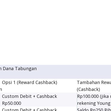
an Dana Tabungan
Opsi 1 (Reward Cashback)
Tambahan Rew
n
(Cashback)
i
Custom Debit + Cashback
Rp100.000 (jik
Rp50.000
rekening Young
i
Custom Debit + Cashback
Saldo Rp250 Rib