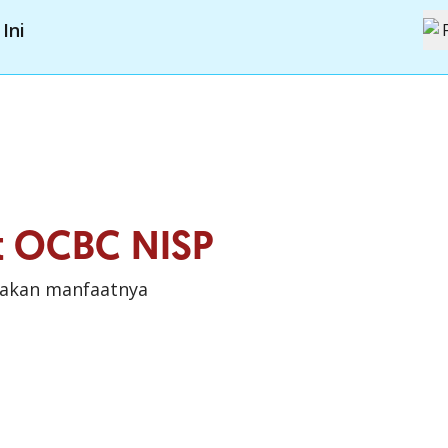
Ini
it OCBC NISP
sakan manfaatnya