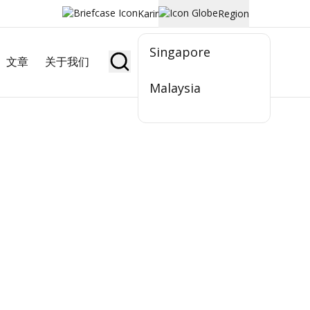
Karir
Region
Singapore
文章
关于我们
Jadi Nasabah
Malaysia