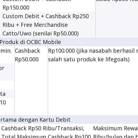
Rp150.000
i
Custom Debit + Cashback Rp250
Ribu + Free Merchandise
Catto/Uwo (senilai Rp50.000)
 Produk di OCBC Mobile
 min.
Cashback
Rp100.000 (jika nasabah berhasi
Rp50.000
salah satu produk ke lifegoals)
or
ta
10
Pertama dengan Kartu Debit
Cashback Rp50 Ribu/Transaksi,
Maksimum Rewa
Total Maksimum Cashback Rp100
Ribu/bulan dan 