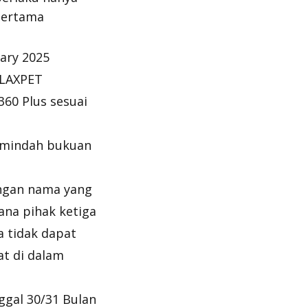
pertama
ary 2025
ALAXPET
60 Plus sesuai
pemindah bukuan
engan nama yang
dana pihak ketiga
a tidak dapat
at di dalam
ggal 30/31 Bulan