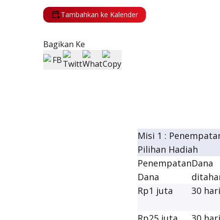
Tambahkan ke Kalender
Bagikan Ke
Misi 1 : Penempat
Pilihan Hadiah
Penempatan
Dana
Dana
ditaha
Rp1 juta
30 har
Rp25 juta
30 har