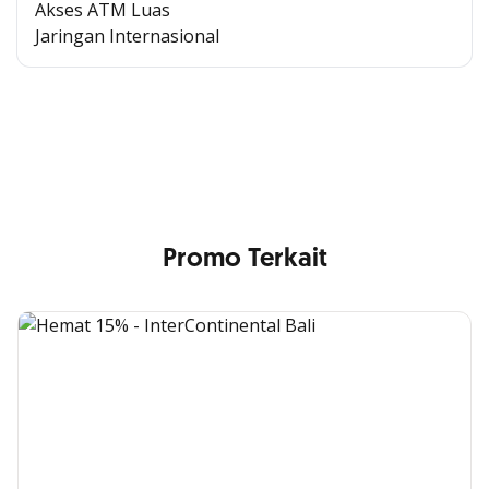
Akses ATM Luas
Jaringan Internasional
Cross Selling Banner Global
Min. size 1204x240px. Less than that, there is a possibility
that your image will be blurry or stretched
Promo Terkait