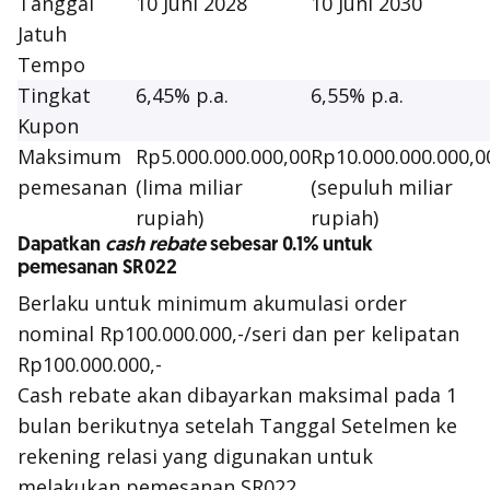
Tanggal
10 Juni 2028
10 Juni 2030
Jatuh
Tempo
Tingkat
6,45% p.a.
6,55% p.a.
Kupon
Maksimum
Rp5.000.000.000,00
Rp10.000.000.000,0
pemesanan
(lima miliar
(sepuluh miliar
rupiah)
rupiah)
Dapatkan
cash rebate
sebesar 0.1% untuk
pemesanan SR022
Berlaku untuk minimum akumulasi order
nominal Rp100.000.000,-/seri dan per kelipatan
Rp100.000.000,-
Cash rebate
akan dibayarkan maksimal pada 1
bulan berikutnya setelah Tanggal Setelmen ke
rekening relasi yang digunakan untuk
melakukan pemesanan SR022