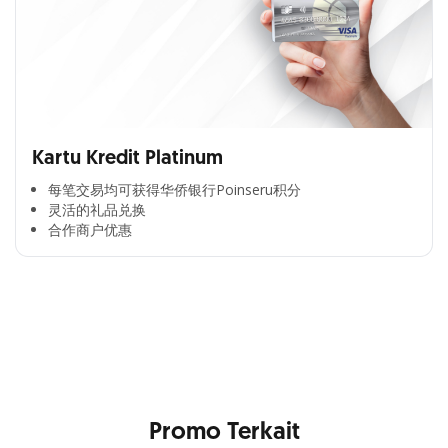
Kartu Kredit Platinum
每笔交易均可获得华侨银行Poinseru积分​
灵活的礼品兑换​
合作商户优惠​
Cross Selling Banner Global
Min. size 1204x240px. Less than that, there is a possibility
that your image will be blurry or stretched
Promo Terkait