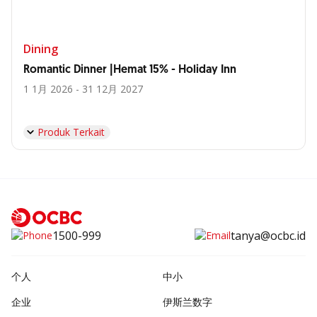
Dining
Romantic Dinner |Hemat 15% - Holiday Inn
1 1月 2026 - 31 12月 2027
Produk Terkait
1500-999
tanya@ocbc.id
个人
中小
企业
伊斯兰数字