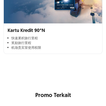
Kartu Kredit 90°N
快速累积旅行里程​
奖励旅行里程​
机场贵宾室使用权限​
Cross Selling Banner Global
Min. size 1204x240px. Less than that, there is a possibility
that your image will be blurry or stretched
Promo Terkait