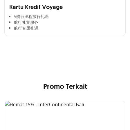
Kartu Kredit Voyage
V航行里程旅行礼遇
航行礼宾服务
航行专属礼遇
Cross Selling Banner Global
Min. size 1204x240px. Less than that, there is a possibility
that your image will be blurry or stretched
Promo Terkait