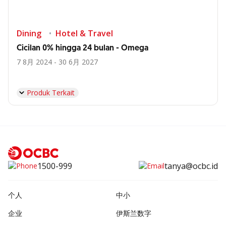
Dining
Hotel & Travel
Cicilan 0% hingga 24 bulan - Omega
7 8月 2024 - 30 6月 2027
Produk Terkait
1500-999
tanya@ocbc.id
个人
中小
企业
伊斯兰数字