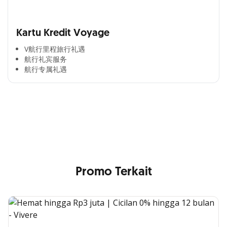
Kartu Kredit Voyage
V航行里程旅行礼遇
航行礼宾服务
航行专属礼遇
Cross Selling Banner Global
Min. size 1204x240px. Less than that, there is a possibility
that your image will be blurry or stretched
Promo Terkait