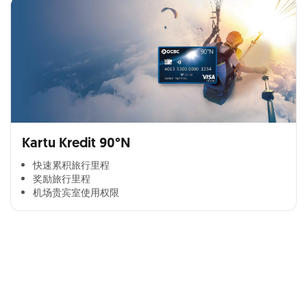
Kartu Kredit 90°N
快速累积旅行里程​
奖励旅行里程​
机场贵宾室使用权限​
Cross Selling Banner Global
Min. size 1204x240px. Less than that, there is a possibility
that your image will be blurry or stretched