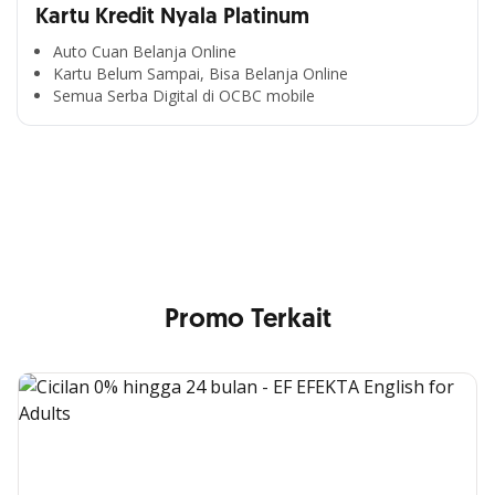
Kartu Kredit Nyala Platinum
Auto Cuan Belanja Online
Kartu Belum Sampai, Bisa Belanja Online
Semua Serba Digital di OCBC mobile
Cross Selling Banner Global
Min. size 1204x240px. Less than that, there is a possibility
that your image will be blurry or stretched
Promo Terkait