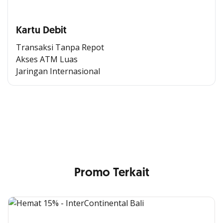
Kartu Debit
Transaksi Tanpa Repot
Akses ATM Luas
Jaringan Internasional
Cross Selling Banner Global
Min. size 1204x240px. Less than that, there is a possibility
that your image will be blurry or stretched
Promo Terkait