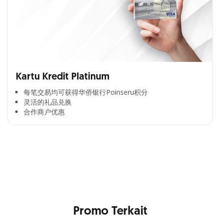
Kartu Kredit Platinum
每笔交易均可获得华侨银行Poinseru积分​
灵活的礼品兑换​
合作商户优惠​
Cross Selling Banner Global
Min. size 1204x240px. Less than that, there is a possibility
that your image will be blurry or stretched
Promo Terkait