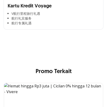
Kartu Kredit Voyage
V航行里程旅行礼遇
航行礼宾服务
航行专属礼遇
Cross Selling Banner Global
Min. size 1204x240px. Less than that, there is a possibility
that your image will be blurry or stretched
Promo Terkait