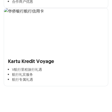
合作商户优惠​
Kartu Kredit Voyage
V航行里程旅行礼遇
航行礼宾服务
航行专属礼遇
Cross Selling Banner Global
Min. size 1204x240px. Less than that, there is a possibility
that your image will be blurry or stretched